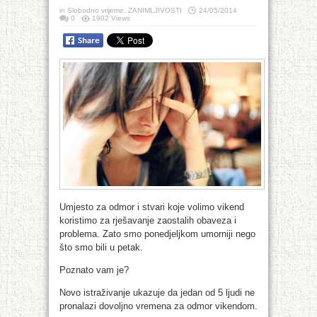
in
Slobodno vrijeme
,
ZANIMLJIVOSTI
24/05/2014
0
1902 Views
Umjesto za odmor i stvari koje volimo vikend
koristimo za rješavanje zaostalih obaveza i
problema. Zato smo ponedjeljkom umorniji nego
što smo bili u petak.
Poznato vam je?
Novo istraživanje ukazuje da jedan od 5 ljudi ne
pronalazi dovoljno vremena za odmor vikendom.