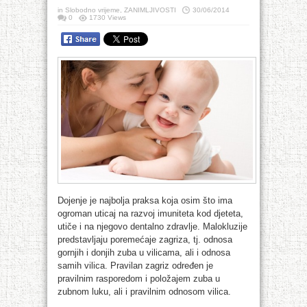
in
Slobodno vrijeme
,
ZANIMLJIVOSTI
30/06/2014
0
1730 Views
Dojenje je najbolja praksa koja osim što ima
ogroman uticaj na razvoj imuniteta kod djeteta,
utiče i na njegovo dentalno zdravlje. Malokluzije
predstavljaju poremećaje zagriza, tj. odnosa
gornjih i donjih zuba u vilicama, ali i odnosa
samih vilica. Pravilan zagriz određen je
pravilnim rasporedom i položajem zuba u
zubnom luku, ali i pravilnim odnosom vilica.