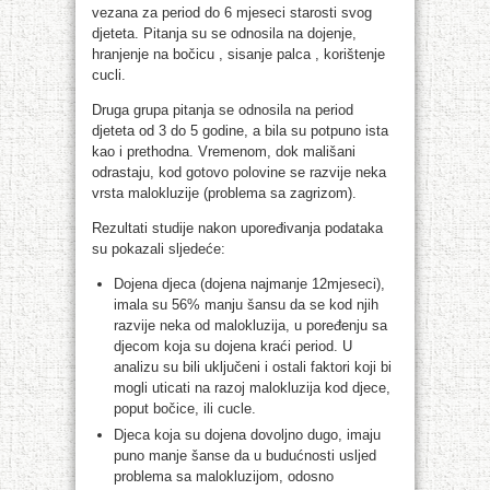
vezana za period do 6 mjeseci starosti svog
djeteta. Pitanja su se odnosila na dojenje,
hranjenje na bočicu , sisanje palca , korištenje
cucli.
Druga grupa pitanja se odnosila na period
djeteta od 3 do 5 godine, a bila su potpuno ista
kao i prethodna. Vremenom, dok mališani
odrastaju, kod gotovo polovine se razvije neka
vrsta malokluzije (problema sa zagrizom).
Rezultati studije nakon upoređivanja podataka
su pokazali sljedeće:
Dojena djeca (dojena najmanje 12mjeseci),
imala su 56% manju šansu da se kod njih
razvije neka od malokluzija, u poređenju sa
djecom koja su dojena kraći period. U
analizu su bili uključeni i ostali faktori koji bi
mogli uticati na razoj malokluzija kod djece,
poput bočice, ili cucle.
Djeca koja su dojena dovoljno dugo, imaju
puno manje šanse da u budućnosti usljed
problema sa malokluzijom, odosno