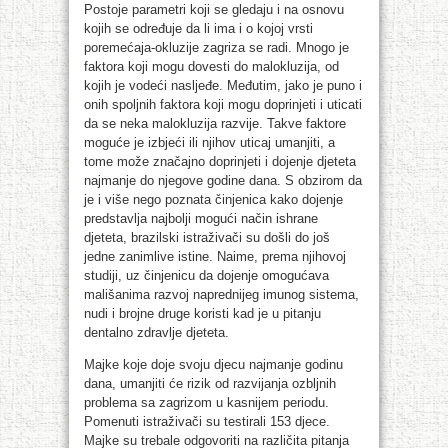
Postoje parametri koji se gledaju i na osnovu
kojih se određuje da li ima i o kojoj vrsti
poremećaja-okluzije zagriza se radi. Mnogo je
faktora koji mogu dovesti do malokluzija, od
kojih je vodeći nasljeđe. Međutim, jako je puno i
onih spoljnih faktora koji mogu doprinjeti i uticati
da se neka malokluzija razvije. Takve faktore
moguće je izbjeći ili njihov uticaj umanjiti, a
tome može značajno doprinjeti i dojenje djeteta
najmanje do njegove godine dana. S obzirom da
je i više nego poznata činjenica kako dojenje
predstavlja najbolji mogući način ishrane
djeteta, brazilski istraživači su došli do još
jedne zanimlive istine. Naime, prema njihovoj
studiji, uz činjenicu da dojenje omogućava
mališanima razvoj naprednijeg imunog sistema,
nudi i brojne druge koristi kad je u pitanju
dentalno zdravlje djeteta.
Majke koje doje svoju djecu najmanje godinu
dana, umanjiti će rizik od razvijanja ozbljnih
problema sa zagrizom u kasnijem periodu.
Pomenuti istraživači su testirali 153 djece.
Majke su trebale odgovoriti na različita pitanja