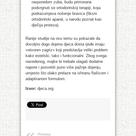
rasporedom zuba, budu primorana
podvrgnuti se ortodontskoj terapiji, koja
podrazumjeva nošenje bravica (fiksni
ortodontski aparat, u narodu poznat kao
dječija proteza).
Ranije studije na ovu temu su pokazale da
dovoljno dugo dojena djeca dosta rjeđe imaju
«otvoren zagriz» koji predstavlja veliki problem
kako estetski, tako i funkcionalni. Zbog svega
navedenog, majke bi trebale ulagati dodatne
napore i posvetiti puno više pažnje dojenju,
umjesto što olako prelaze na ishranu flašicom i
adaptiranom formulom.
Izvor:
djeca.org
Previous: