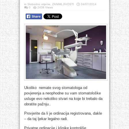
in
Slobodno vrijeme
,
ZANIMLJIVOSTI
04/07/2014
0
2438 Views
Ukoliko nemate svog stomatologa od
povjerenja a neophodne su vam stomatološke
usluge evo nekoliko stvari na koje bi trebalo da
obratite pažnju..
Provjerite da li je ordinacija registrovana, dakle
– da taj ljekar legalno radi.
Privatne ordinacije i klinike kontroliše