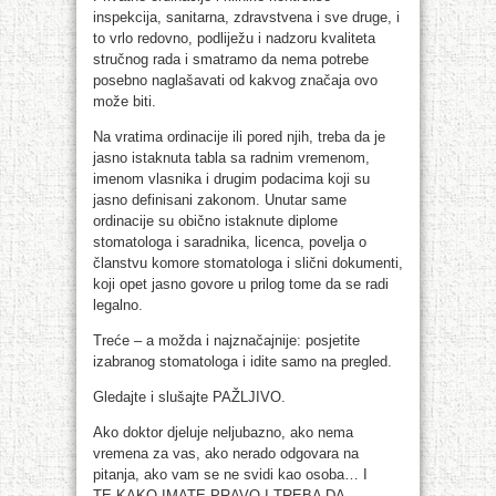
inspekcija, sanitarna, zdravstvena i sve druge, i
to vrlo redovno, podliježu i nadzoru kvaliteta
stručnog rada i smatramo da nema potrebe
posebno naglašavati od kakvog značaja ovo
može biti.
Na vratima ordinacije ili pored njih, treba da je
jasno istaknuta tabla sa radnim vremenom,
imenom vlasnika i drugim podacima koji su
jasno definisani zakonom. Unutar same
ordinacije su obično istaknute diplome
stomatologa i saradnika, licenca, povelja o
članstvu komore stomatologa i slični dokumenti,
koji opet jasno govore u prilog tome da se radi
legalno.
Treće – a možda i najznačajnije: posjetite
izabranog stomatologa i idite samo na pregled.
Gledajte i slušajte PAŽLJIVO.
Ako doktor djeluje neljubazno, ako nema
vremena za vas, ako nerado odgovara na
pitanja, ako vam se ne svidi kao osoba… I
TE KAKO IMATE PRAVO I TREBA DA