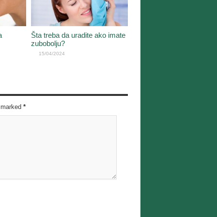
a
Šta treba da uradite ako imate
zubobolju?
15/04/2024
re marked
*