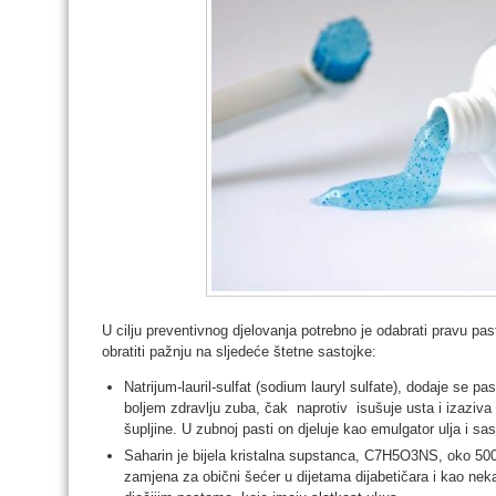
U cilju preventivnog djelovanja potrebno je odabrati pravu pas
obratiti pažnju na sljedeće štetne sastojke:
Natrijum-lauril-sulfat (sodium lauryl sulfate), dodaje se pa
boljem zdravlju zuba, čak naprotiv isušuje usta i izaziv
šupljine. U zubnoj pasti on djeluje kao emulgator ulja i s
Saharin je bijela kristalna supstanca, C7H5O3NS, oko 500 
zamjena za obični šećer u dijetama dijabetičara i kao neka