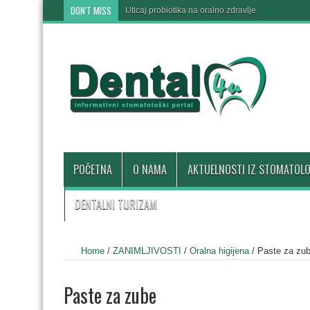
DON'T MISS
Uticaj probiotika na oralno zdravlje
POČETNA
O NAMA
AKTUELNOSTI IZ STOMATOLO
DENTALNI TURIZAM
Home
/
ZANIMLJIVOSTI
/
Oralna higijena
/
Paste za zu
Paste za zube