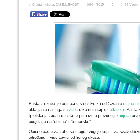
in
Oralna higijena
,
ZANIMLJIVOSTI
06/04/2015
0
3474 Views
Pasta za zube je pomoćno sredstvo za održavanje
oralne hi
uklanjanje naslaga sa
zuba
u kombinaciji s
četkicom
. Pasta 
tj. otklanja zadah iz usta te pomaže u prevenciji
karijesa
prven
podjela je na “obične” i “terapijske”.
Obične paste za zube se mogu svugdje kupiti, za svakodnevnu
određenu – više zavisi od ličnog ukusa.