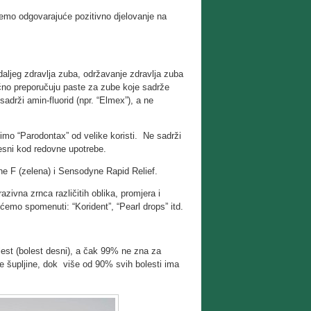
emo odgovarajuće pozitivno djelovanje na
daljeg zdravlja zuba, održavanje zdravlja zuba
bično preporučuju paste za zube koje sadrže
sadrži amin-fluorid (npr. “Elmex”), a ne
cimo “Parodontax” od velike koristi. Ne sadrži
esni kod redovne upotrebe.
ne F (zelena) i Sensodyne Rapid Relief.
zivna zrnca različitih oblika, promjera i
ćemo spomenuti: “Korident”, “Pearl drops” itd.
lest (bolest desni), a čak 99% ne zna za
ne šupljine, dok više od 90% svih bolesti ima