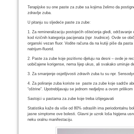
Terapijske su one paste za zube sa kojima želimo da postign
zdravlje zuba.
U pitanju su sljedeće paste za zube:
1. Za remineralizaciju postojećih oštećenja gleđi, održavanje 
kod rizičnih kategorija pacijenata (npr .trudnice). Ovde se o
organski vezan fluor. Vodite računa da na kutiji piše da pasta 
natrijum-fluorid.
2. Paste za zube koje pozitivno djeluju na desni – ovde je re
uobičajene korigense, nema lijep ukus, ali svakako umiruje d
3. Za smanjenje osjetljivosti zdravih zuba tu su npr. Sensody
4. Za poliranje zuba koriste se paste za zube koje sadrže abra
“oštrine”. Upotrebljavaju se jednom nedjeljno a ovom prilikom 
Sastojci u pastama za zube koje treba izbjegavati
Statistika kaže da više od 80% odraslih ima periodontalnu bo
jasne simptome ove bolesti. Glavni je uzrok loša higijena us
neku oralnu manifestaciju.