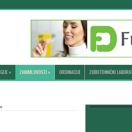
GIJE
»
ZANIMLJIVOSTI
»
ORDINACIJE
ZUBOTEHNIČKI LABORAT
be