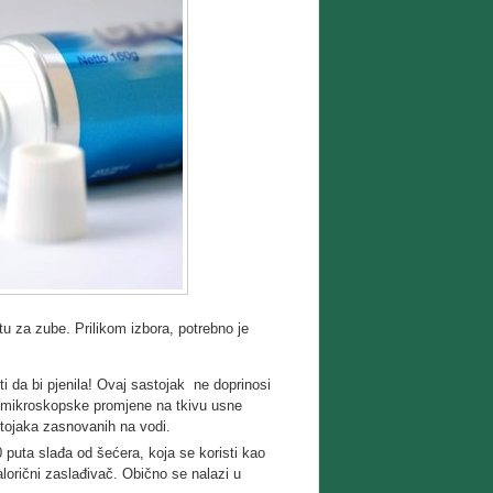
tu za zube. Prilikom izbora, potrebno je
sti da bi pjenila! Ovaj sastojak ne doprinosi
a mikroskopske promjene na tkivu usne
astojaka zasnovanih na vodi.
puta slađa od šećera, koja se koristi kao
lorični zaslađivač. Obično se nalazi u