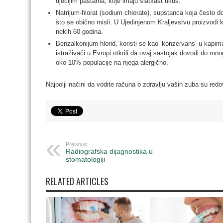
dječijim pastama, koje imaju slatkast ukus.
Natrijum-hlorat (sodium chlorate), supstanca koja često do
što se obično misli. U Ujedinjenom Kraljevstvu proizvodi koj
nekih 60 godina.
Benzalkonijum hlorid, koristi se kao ‘konzervans’ u kapi
istraživači u Evropi otkrili da ovaj sastojak dovodi do mno
oko 10% populacije na njega alergično.
Najbolji načini da vodite računa o zdravlju vaših zuba su redo
Previous:
Radiografska dijagnostika u
stomatologiji
RELATED ARTICLES