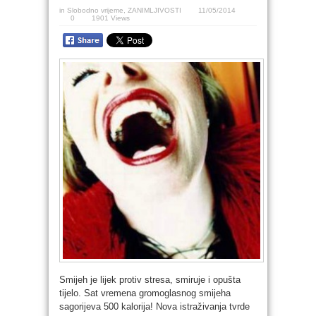
in
Slobodno vrijeme
,
ZANIMLJIVOSTI
11/05/2014
0
1901 Views
Smijeh je lijek protiv stresa, smiruje i opušta
tijelo. Sat vremena gromoglasnog smijeha
sagorijeva 500 kalorija! Nova istraživanja tvrde