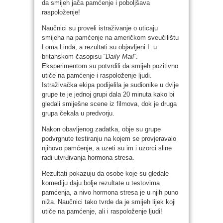
da smijeh jača pamćenje i poboljšava
raspoloženje!
Naučnici su proveli istraživanje o uticaju
smijeha na pamćenje na američkom sveučilištu
Loma Linda, a rezultati su objavljeni I u
britanskom časopisu “
Daily Mail
“.
Eksperimentom su potvrdili da smijeh pozitivno
utiče na pamćenje i raspoloženje ljudi.
Istraživačka ekipa podijelila je sudionike u dvije
grupe te je jednoj grupi dala 20 minuta kako bi
gledali smiješne scene iz filmova, dok je druga
grupa čekala u predvorju.
Nakon obavljenog zadatka, obje su grupe
podvrgnute testiranju na kojem se provjeravalo
njihovo pamćenje, a uzeti su im i uzorci sline
radi utvrđivanja hormona stresa.
Rezultati pokazuju da osobe koje su gledale
komediju daju bolje rezultate u testovima
pamćenja, a nivo hormona stresa je u njih puno
niža. Naučnici tako tvrde da je smijeh lijek koji
utiče na pamćenje, ali i raspoloženje ljudi!