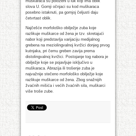
muškaraca su položeni u luk koji ima oblik
slova U. Gornji očnjaci su kod muškaraca
posebno istaknuti, pa gornjoj čeljusti daju
četvrtast oblik.
Najčešće morfološko obilježje zuba koje
razlikuje muškarce od žena je tzv. skretajući
nabor koji predstavlja varijaciju medijalnog
grebena na meziolingvalnoj kvržici donjeg prvog
kutnjaka, pri čemu greben zavija prema
distolingvalnoj kvržici. Postojanje tog nabora je
obilježje koje se pojavljuje isključivo u
muškaraca. Abrazija ili trošenje zuba je
najvažnije stečeno morfološko obilježje koje
razlikuje muškarce od žena. Zbog snažnijih
žvaćnih mišića i većih žvaćnih sila, muškarci
više troše zube.