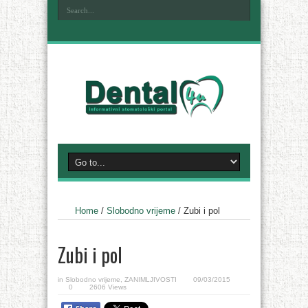
Home
/
Slobodno vrijeme
/
Zubi i pol
Zubi i pol
in
Slobodno vrijeme
,
ZANIMLJIVOSTI
09/03/2015
0
2606 Views